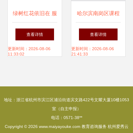
绿树红花依旧在 服
哈尔滨南岗区课程
务暖心更护花——
顾问 北京起陆国际
查看详情
查看详情
市妇联向社会力量
教育2025年教育咨
更新时间：2026-08-06
更新时间：2026-08-06
11:33:02
21:41:33
购买教育咨询服务
询服务展望
项目火热开展
地址：浙江省杭州市滨江区浦沿街道滨文路422号文耀大厦10楼1053
室（自主申报）
电话：0571-38**
Copyright © 2026
www.maiyayouke.com
教育咨询服务
杭州爱秀云